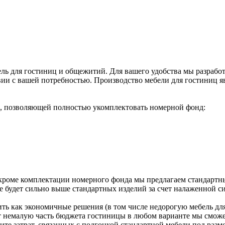
ель для гостиниц и общежитий. Для вашего удобства мы разрабо
ии с вашей потребностью. Производство мебели для гостиниц я
, позволяющей полностью укомплектовать номерной фонд:
кроме комплектации номерного фонда мы предлагаем стандартны
 будет сильно выше стандартных изделий за счет налаженной с
ить как экономичные решения (в том числе недорогую мебель д
т немалую часть бюджета гостиницы в любом варианте мы сможе
те затрат, связанных с подгонкой стандартной мебели под разме