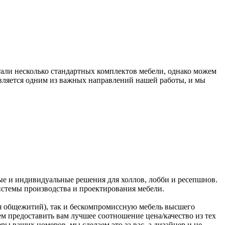
тали несколько стандартных комплектов мебели, однако можем
вляется одним из важных направлений нашей работы, и мы
е и индивидуальные решения для холлов, лобби и ресепшнов.
истемы производства и проектирования мебели.
ля общежитий), так и бескомпромиссную мебель высшего
м предоставить вам лучшее соотношение цена/качество из тех
ры ваших номеров, мы сделаем это за вас, а дизайнер и не